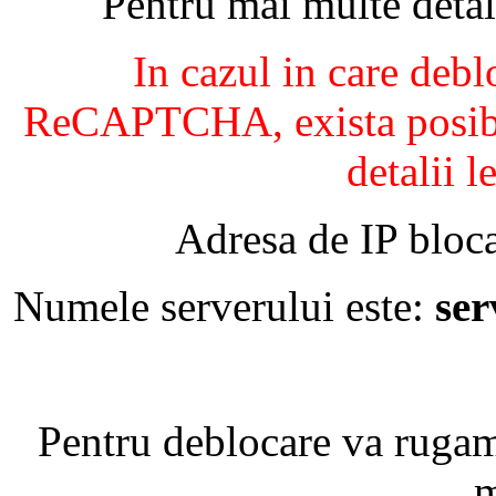
Pentru mai multe detal
In cazul in care debl
ReCAPTCHA, exista posibil
detalii l
Adresa de IP bloca
Numele serverului este:
se
Pentru deblocare va ruga
m