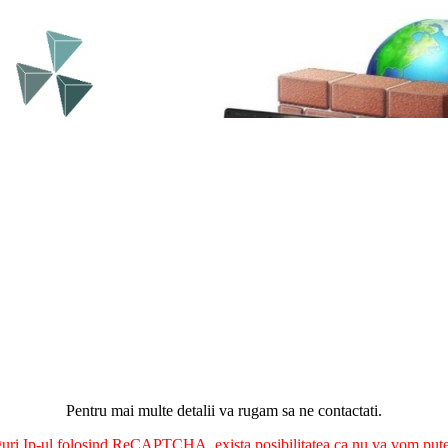
Pentru mai multe detalii va rugam sa ne contactati.
nguri Ip-ul folosind ReCAPTCHA, exista posibilitatea ca nu va vom putea 