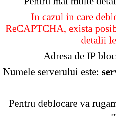
Pentru mai multe detal
In cazul in care debl
ReCAPTCHA, exista posibil
detalii l
Adresa de IP bloc
Numele serverului este:
se
Pentru deblocare va ruga
m