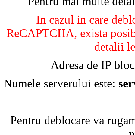
Pentru mai multe detal
In cazul in care debl
ReCAPTCHA, exista posibil
detalii l
Adresa de IP bloc
Numele serverului este:
se
Pentru deblocare va ruga
m