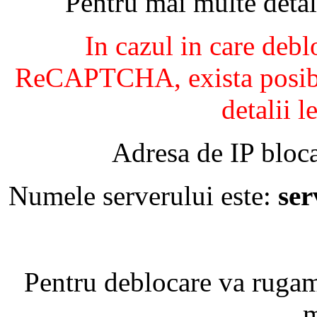
Pentru mai multe detal
In cazul in care debl
ReCAPTCHA, exista posibil
detalii l
Adresa de IP bloca
Numele serverului este:
se
Pentru deblocare va ruga
m