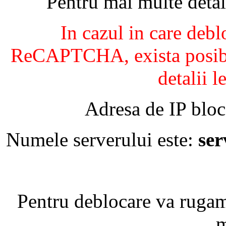
Pentru mai multe detal
In cazul in care debl
ReCAPTCHA, exista posibil
detalii l
Adresa de IP bloc
Numele serverului este:
se
Pentru deblocare va ruga
m