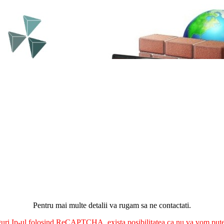
Pentru mai multe detalii va rugam sa ne contactati.
nguri Ip-ul folosind ReCAPTCHA, exista posibilitatea ca nu va vom putea 