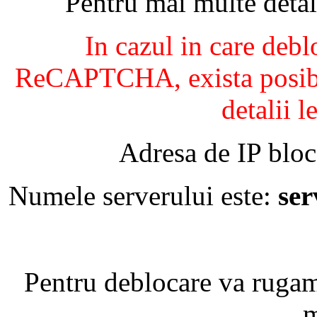
Pentru mai multe detal
In cazul in care debl
ReCAPTCHA, exista posibil
detalii l
Adresa de IP bloc
Numele serverului este:
se
Pentru deblocare va ruga
m